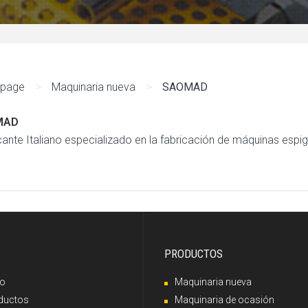
>
>
page
Maquinaria nueva
SAOMAD
MAD
cante Italiano especializado en la fabricación de máquinas espi
PRODUCTOS
io
Maquinaria nueva
ductos
Maquinaria de ocasión