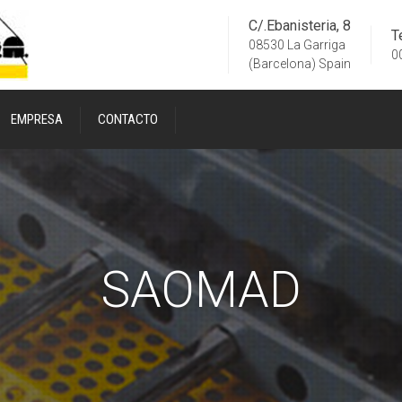
C/.Ebanisteria, 8
T
08530 La Garriga
0
(Barcelona) Spain
EMPRESA
CONTACTO
SAOMAD