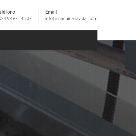
eléfono
Email
034 93 871 45 07
info@maquinariavidal.com