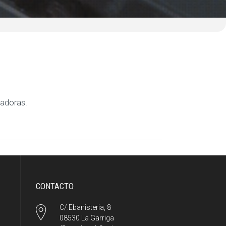
gadoras.
CONTACTO
C/.Ebanisteria, 8
08530 La Garriga