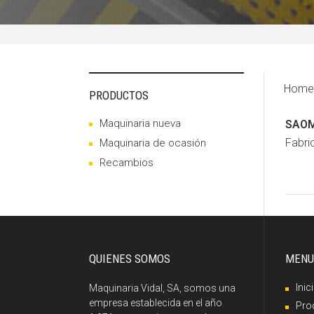
Home
PRODUCTOS
Maquinaria nueva
SAO
Fabri
Maquinaria de ocasión
Recambios
QUIENES SOMOS
MENU
Inic
Maquinaria Vidal, SA, somos una
empresa establecida en el año
Pro