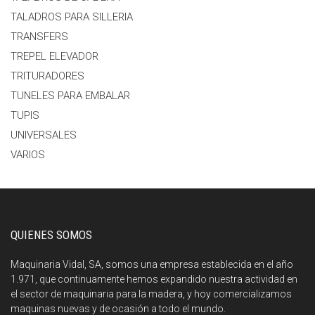
TALADROS PARA SILLERIA
TRANSFERS
TREPEL ELEVADOR
TRITURADORES
TUNELES PARA EMBALAR
TUPIS
UNIVERSALES
VARIOS
QUIENES SOMOS
Maquinaria Vidal, SA, somos una empresa establecida en el año
1.971, que continuamente hemos expandido nuestra actividad en
el sector de maquinaria para la madera, y hoy comercializamos
maquinas nuevas y de ocasión a todo el mundo.