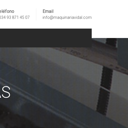
eléfono
Email
034 93 871 45 07
info@maquinariavidal.com
AS