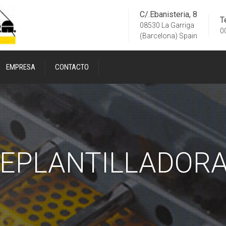
C/.Ebanisteria, 8
T
08530 La Garriga
0
(Barcelona) Spain
EMPRESA
CONTACTO
EPLANTILLADOR