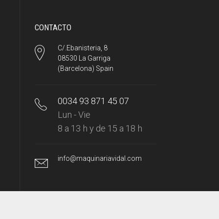
CONTACTO
C/.Ebanisteria, 8
08530 La Garriga
(Barcelona) Spain
0034 93 871 45 07
Lun - Vie
8 a 13 h y de 15 a 18 h
info@maquinariavidal.com