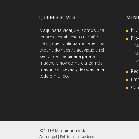
QUIENES SOMOS
MENU
Inic
Maquinaria Vidal, SA, somos una
empresa establecida en el año
Pro
1.971, que continuamente hemos
Ma
expandido nuestra actividad en el
Ma
sector de maquinaria para la
Re
madera, y hoy comercializamos
maquinas nuevas y de ocasión a
Rec
todo el mundo.
Emp
Con
© 2018 Maquinaria Vidal.
Aviso legal
|
Política de privacidad