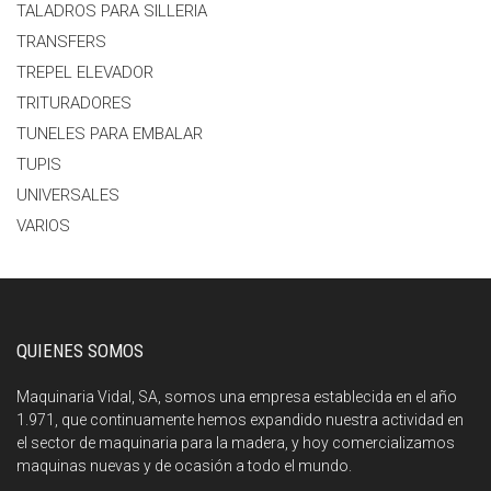
TALADROS PARA SILLERIA
TRANSFERS
TREPEL ELEVADOR
TRITURADORES
TUNELES PARA EMBALAR
TUPIS
UNIVERSALES
VARIOS
QUIENES SOMOS
Maquinaria Vidal, SA, somos una empresa establecida en el año
1.971, que continuamente hemos expandido nuestra actividad en
el sector de maquinaria para la madera, y hoy comercializamos
maquinas nuevas y de ocasión a todo el mundo.