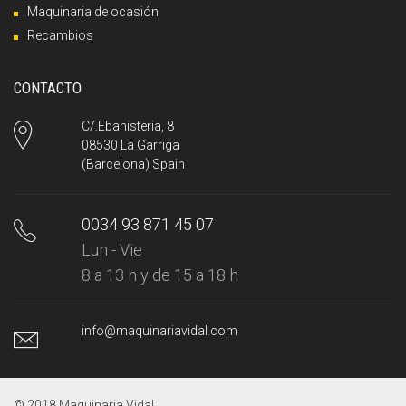
Maquinaria de ocasión
Recambios
CONTACTO
C/.Ebanisteria, 8
08530 La Garriga
(Barcelona) Spain
0034 93 871 45 07
Lun - Vie
8 a 13 h y de 15 a 18 h
info@maquinariavidal.com
© 2018 Maquinaria Vidal.