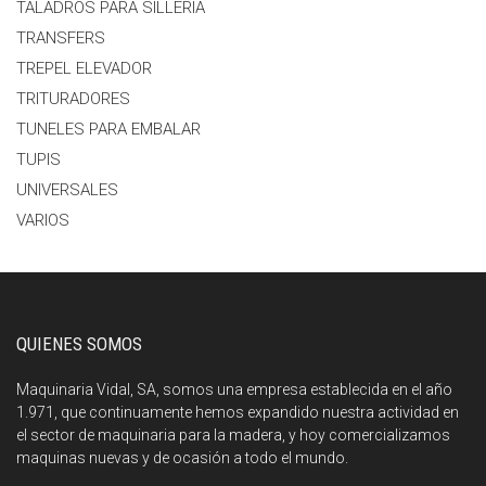
TALADROS PARA SILLERIA
TRANSFERS
TREPEL ELEVADOR
TRITURADORES
TUNELES PARA EMBALAR
TUPIS
UNIVERSALES
VARIOS
QUIENES SOMOS
Maquinaria Vidal, SA, somos una empresa establecida en el año
1.971, que continuamente hemos expandido nuestra actividad en
el sector de maquinaria para la madera, y hoy comercializamos
maquinas nuevas y de ocasión a todo el mundo.